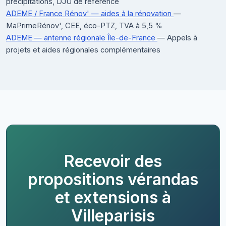
précipitations, DJU de référence
ADEME / France Rénov' — aides à la rénovation
—
MaPrimeRénov', CEE, éco-PTZ, TVA à 5,5 %
ADEME — antenne régionale Île-de-France
— Appels à
projets et aides régionales complémentaires
Recevoir des
propositions vérandas
et extensions à
Villeparisis