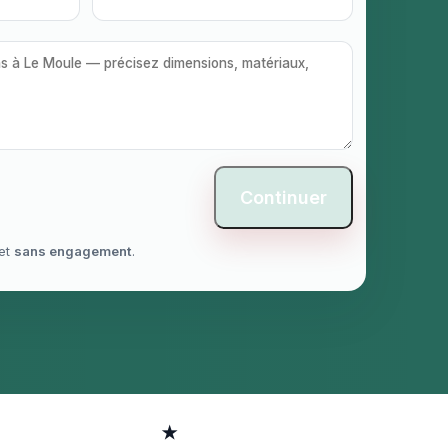
Continuer
et
sans engagement
.
★