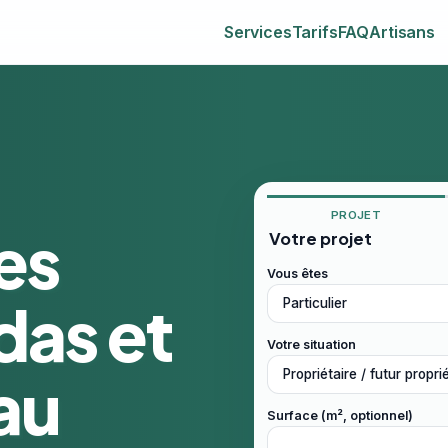
Services
Tarifs
FAQ
Artisans
PROJET
es
Votre projet
Vous êtes
das et
Votre situation
au
Surface (m², optionnel)