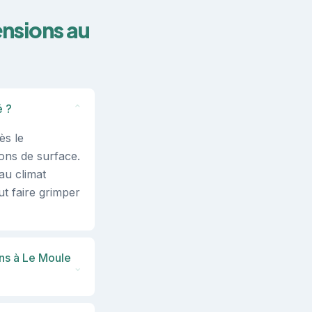
ensions au
é ?
⌄
ès le
ons de surface.
au climat
ut faire grimper
ons à Le Moule
⌄