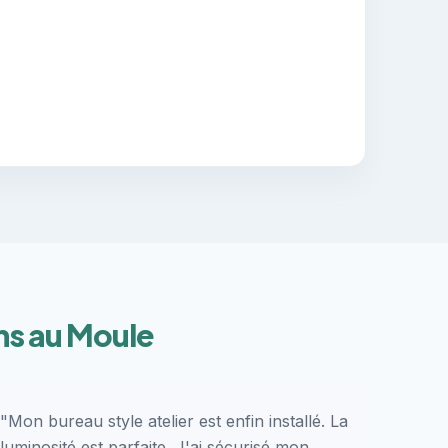
ns au Moule
"Mon bureau style atelier est enfin installé. La
luminosité est parfaite. J'ai sécurisé mon