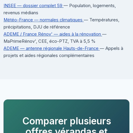
INSEE — dossier complet 59
— Population, logements,
revenus médians
Météo-France — normales climatiques
— Températures,
précipitations, DJU de référence
ADEME / France Rénov' — aides à la rénovation
—
MaPrimeRénov', CEE, éco-PTZ, TVA à 5,5 %
ADEME — antenne régionale Hauts-de-France
— Appels à
projets et aides régionales complémentaires
Comparer plusieurs
offres vérandas et