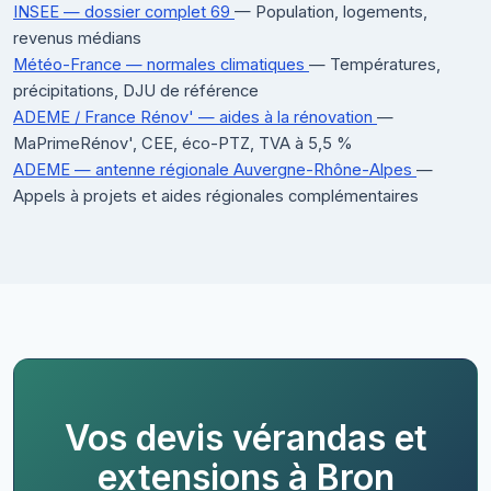
INSEE — dossier complet 69
— Population, logements,
revenus médians
Météo-France — normales climatiques
— Températures,
précipitations, DJU de référence
ADEME / France Rénov' — aides à la rénovation
—
MaPrimeRénov', CEE, éco-PTZ, TVA à 5,5 %
ADEME — antenne régionale Auvergne-Rhône-Alpes
—
Appels à projets et aides régionales complémentaires
Vos devis vérandas et
extensions à Bron