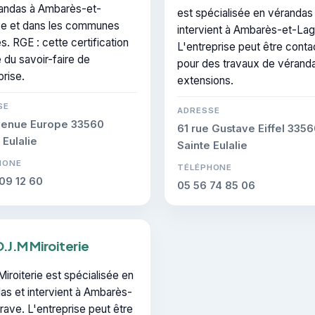
andas à Ambarès-et-
est spécialisée en vérandas
e et dans les communes
intervient à Ambarès-et-Lag
s. RGE : cette certification
L'entreprise peut être cont
 du savoir-faire de
pour des travaux de véranda
prise.
extensions.
SE
ADRESSE
venue Europe 33560
61 rue Gustave Eiffel 335
 Eulalie
Sainte Eulalie
HONE
TÉLÉPHONE
09 12 60
05 56 74 85 06
D.J.M Miroiterie
iroiterie est spécialisée en
as et intervient à Ambarès-
rave. L'entreprise peut être