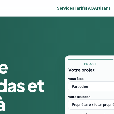
Services
Tarifs
FAQ
Artisans
e
PROJET
Votre projet
das et
Vous êtes
à
Votre situation