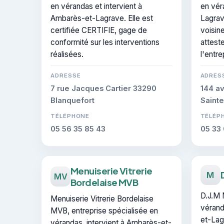
en vérandas et intervient à
en vér
Ambarès-et-Lagrave. Elle est
Lagrav
certifiée CERTIFIE, gage de
voisine
conformité sur les interventions
atteste
réalisées.
l'entre
ADRESSE
ADRES
7 rue Jacques Cartier 33290
144 a
Blanquefort
Sainte
TÉLÉPHONE
TÉLÉP
05 56 35 85 43
05 33 
Menuiserie Vitrerie
M
MV
Bordelaise MVB
D.J.M M
Menuiserie Vitrerie Bordelaise
vérand
MVB, entreprise spécialisée en
et-Lag
vérandas, intervient à Ambarès-et-