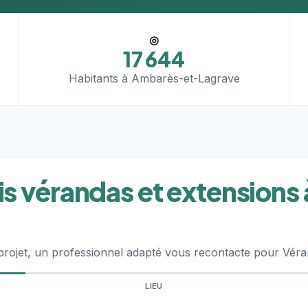
◎
17 644
Habitants à Ambarès-et-Lagrave
s vérandas et extensions
 projet, un professionnel adapté vous recontacte pour Vér
LIEU