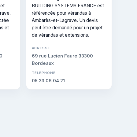
FRANCE
 et
BUILDING SYSTEMS FRANCE est
rave.
référencée pour vérandas à
actée
Ambarès-et-Lagrave. Un devis
s et
peut être demandé pour un projet
de vérandas et extensions.
ADRESSE
60
69 rue Lucien Faure 33300
Bordeaux
TÉLÉPHONE
05 33 06 04 21