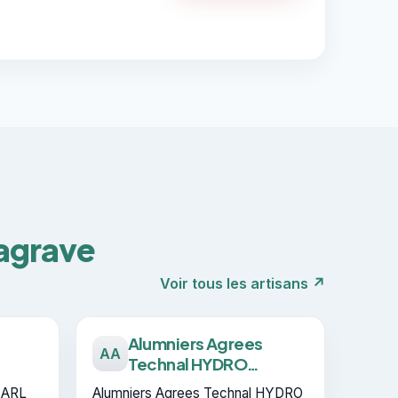
Lagrave
Voir tous les artisans ↗
Alumniers Agrees
AA
Technal HYDRO
BUILDING SYSTEMS
 SARL
Alumniers Agrees Technal HYDRO