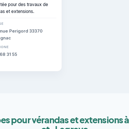
tée pour des travaux de
as et extensions.
SE
enue Perigord 33370
gnac
HONE
68 31 55
pes pour vérandas et extensions