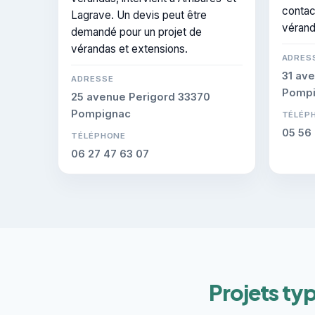
contac
Lagrave. Un devis peut être
vérand
demandé pour un projet de
vérandas et extensions.
ADRES
31 av
ADRESSE
Pompi
25 avenue Perigord 33370
Pompignac
TÉLÉP
05 56 
TÉLÉPHONE
06 27 47 63 07
Projets ty