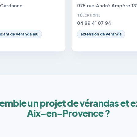
0 Gardanne
975 rue André Ampère 13
TÉLÉPHONE
04 89 41 07 94
icant de véranda alu
extension de véranda
semble un projet de vérandas et e
Aix-en-Provence ?