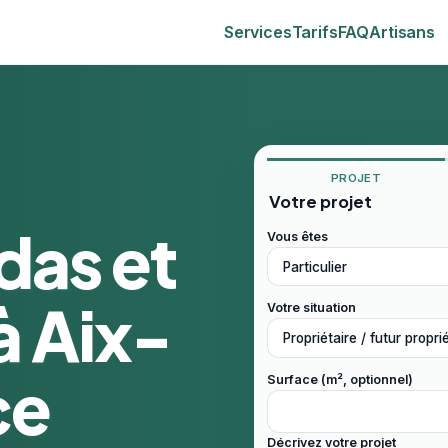
Services
Tarifs
FAQ
Artisans
PROJET
Votre projet
das et
Vous êtes
à Aix-
Votre situation
ce
Surface (m², optionnel)
Décrivez votre projet