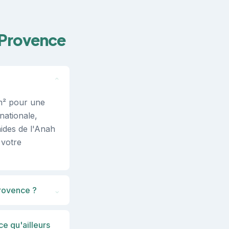
-Provence
⌄
m² pour une
nationale,
aides de l'Anah
 votre
Provence ?
⌄
e qu'ailleurs